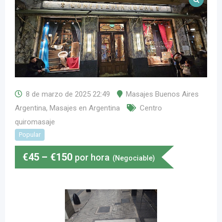
8 de marzo de 2025 22:49
Masajes Buenos Aires
Argentina
,
Masajes en Argentina
Centro
quiromasaje
Popular
€
45
–
€
150
por hora
(Negociable)