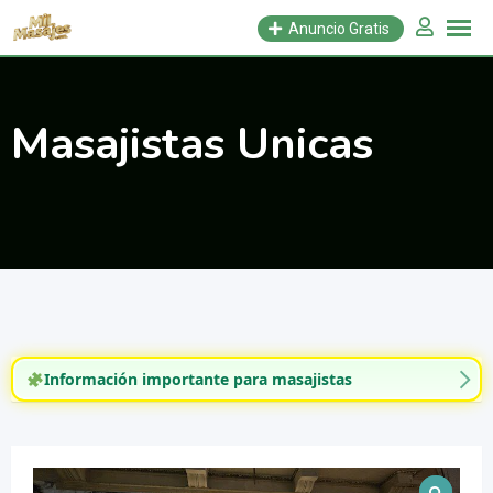
Saltar
Anuncio Gratis
al
contenido
Masajistas Unicas
Información importante para masajistas