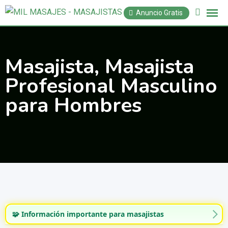
Saltar
Anuncio Gratis
al
contenido
Masajista, Masajista
Profesional Masculino
para Hombres
🧩 Información importante para masajistas