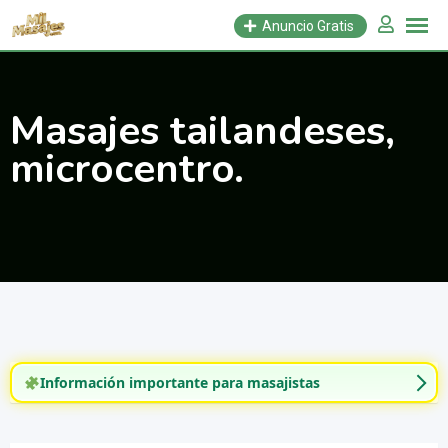
Saltar
Anuncio Gratis
al
contenido
Masajes tailandeses,
microcentro.
Información importante para masajistas