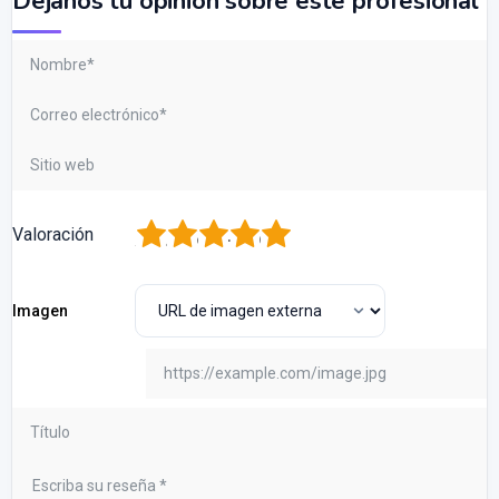
Dejanos tu opinión sobre este profesional
1
2
3
4
5
Valoración
Imagen