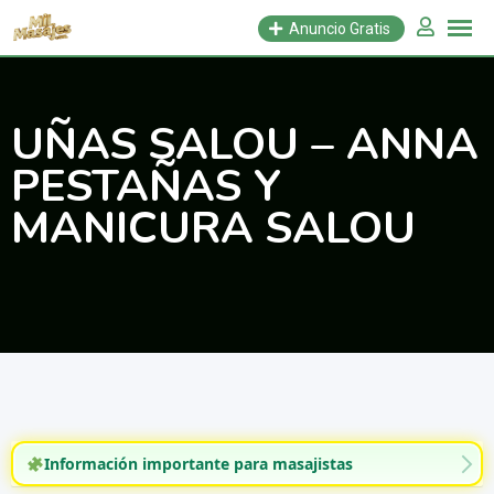
Saltar
Anuncio Gratis
al
contenido
UÑAS SALOU – ANNA
PESTAÑAS Y
MANICURA SALOU
Información importante para masajistas