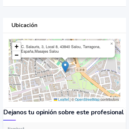
Ubicación
×
+
C. Salauris, 3, Local 8, 43840 Salou, Tarragona,
España,Masajes Salou
−
Leaflet
|
©
OpenStreetMap
contributors
Dejanos tu opinión sobre este profesional