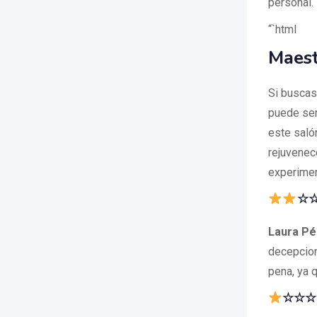
personal.
“`html
Maest
Si buscas
puede ser
este saló
rejuvenec
experimen
☆☆
Laura Pé
decepcion
pena, ya q
☆☆☆☆