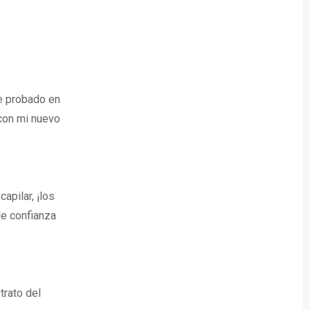
He probado en
con mi nuevo
apilar, ¡los
e confianza
trato del