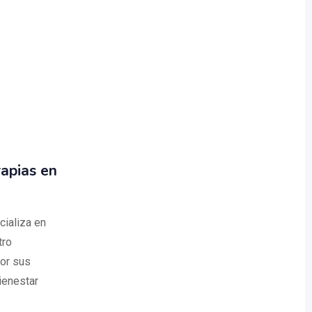
apias en
ializa en
tro
or sus
ienestar