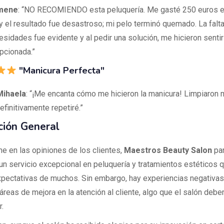
imene
: “NO RECOMIENDO esta peluquería. Me gasté 250 euros e
y el resultado fue desastroso; mi pelo terminó quemado. La falt
esidades fue evidente y al pedir una solución, me hicieron sentir
cionada.”
"Manicura Perfecta"
Mihaela
: “¡Me encanta cómo me hicieron la manicura! Limpiaron 
definitivamente repetiré.”
ción General
 en las opiniones de los clientes,
Maestros Beauty Salon
par
 un servicio excepcional en peluquería y tratamientos estéticos
xpectativas de muchos. Sin embargo, hay experiencias negativa
reas de mejora en la atención al cliente, algo que el salón deber
.