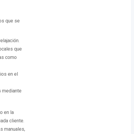
os que se
elajación.
locales que
cas como
ios en el
es mediante
o en la
ada cliente.
as manuales,