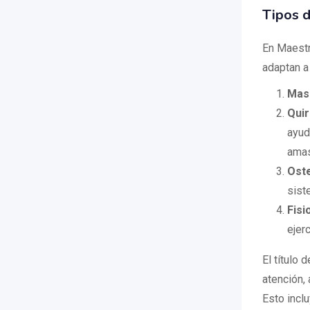
Tipos d
En Maestr
adaptan a
Masa
Qui
ayud
amas
Ost
sist
Fisi
ejer
El título 
atención, 
Esto incl