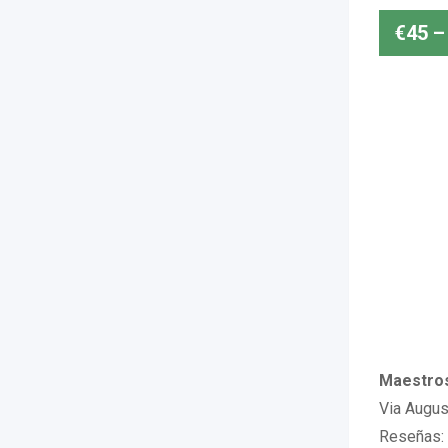
€
45
–
Maestros
Via Augus
Reseñas: 