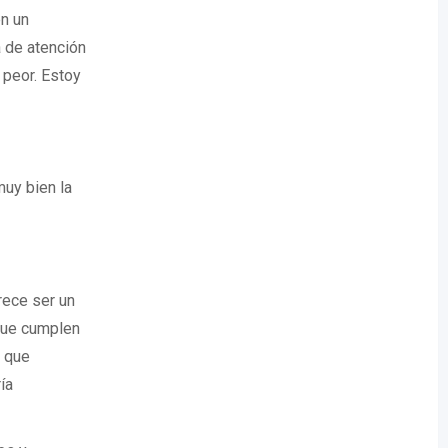
n un
a de atención
 peor. Estoy
muy bien la
ece ser un
 que cumplen
s que
ía