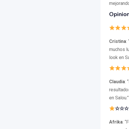
mejorando 
Opinion
Cristina
:
muchos lu
look en S
Claudia
: 
resultado
en Salou.”
☆☆☆☆ 
Afrika
: “