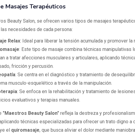
e Masajes Terapéuticos
os Beauty Salon, se ofrecen varios tipos de masajes terapéutic
 las necesidades de cada persona:
je Relax
: Ideal para liberar la tensión acumulada y promover la r
romasaje
: Este tipo de masaje combina técnicas manipulativas 
an a tratar afecciones musculares y articulares, aplicando técni
ado, fricción y percusión.
eopatía
: Se centra en el diagnóstico y tratamiento de desequilibr
ema musculo-esquelético a través de la manipulación.
oterapia
: Se enfoca en la rehabilitación y tratamiento de lesion
cicios evaluativos y terapias manuales.
de
"Maestros Beauty Salon"
refleja la destreza y profesionalism
aplicando técnicas especializadas para ofrecer un trato digno a c
uye el
quiromasaje
, que busca aliviar el dolor mediante maniobr