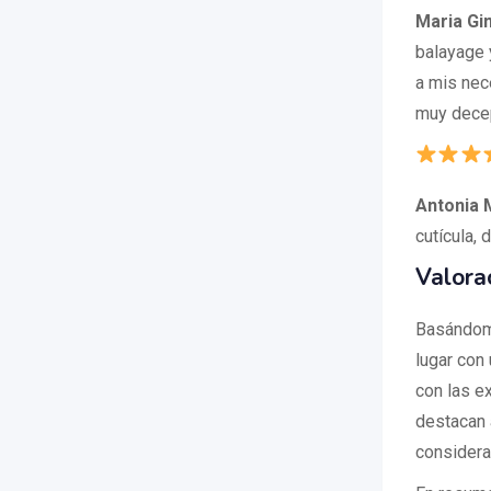
Maria G
balayage 
a mis nec
muy decep
Antonia 
cutícula, 
Valora
Basándome
lugar con
con las e
destacan á
considerar