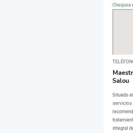
Chequea 
TELÉFONO
Maestr
Salou
Situado e
servicios
recomenda
tratamient
integral d