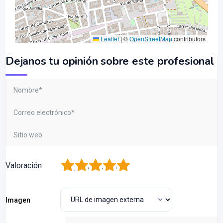
Leaflet
|
©
OpenStreetMap
contributors
Dejanos tu opinión sobre este profesional
1
2
3
4
5
Valoración
Imagen