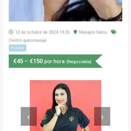
12 de octubre de 2024 19:20
Masajes Salou
Centro quiromasaje
Popular
€
45
–
€
150
por hora
(Negociable)
‹
›