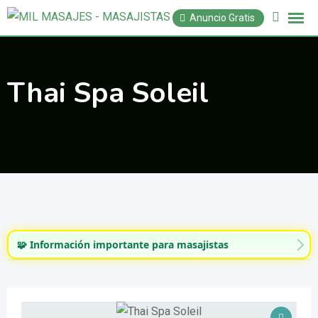
Saltar
Anuncio Gratis
al
contenido
Thai Spa Soleil
🧩 Información importante para masajistas