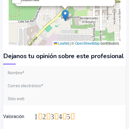
Leaflet
|
©
OpenStreetMap
contributors
Dejanos tu opinión sobre este profesional
1
2
3
4
5
Valoración