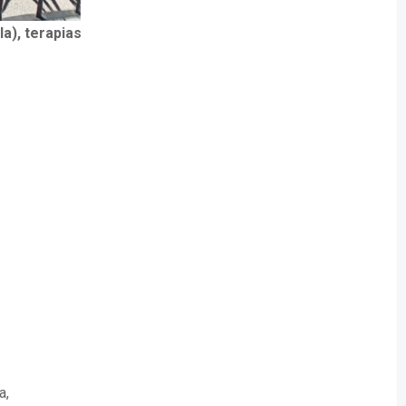
a), terapias
a,