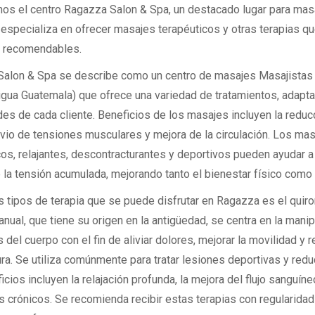
os el centro Ragazza Salon & Spa, un destacado lugar para mas
 especializa en ofrecer masajes terapéuticos y otras terapias q
 recomendables.
alon & Spa se describe como un centro de masajes Masajistas
tigua Guatemala) que ofrece una variedad de tratamientos, adapta
es de cada cliente. Beneficios de los masajes incluyen la reduc
livio de tensiones musculares y mejora de la circulación. Los ma
os, relajantes, descontracturantes y deportivos pueden ayudar a 
 la tensión acumulada, mejorando tanto el bienestar físico como 
s tipos de terapia que se puede disfrutar en Ragazza es el quir
nual, que tiene su origen en la antigüedad, se centra en la mani
s del cuerpo con el fin de aliviar dolores, mejorar la movilidad y re
a. Se utiliza comúnmente para tratar lesiones deportivas y reduc
cios incluyen la relajación profunda, la mejora del flujo sanguíneo
s crónicos. Se recomienda recibir estas terapias con regularidad