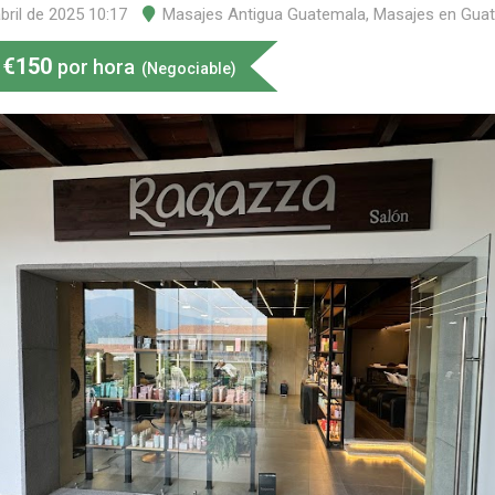
bril de 2025 10:17
Masajes Antigua Guatemala
,
Masajes en Gua
€
150
por hora
(Negociable)