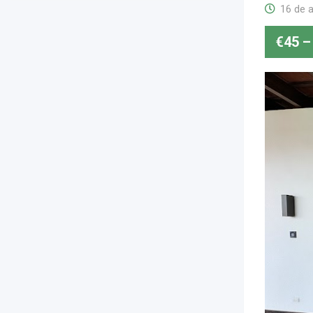
16 de a
€
45
–