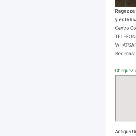
Ragazza 
y estétic
Centro Co
TELÉFONO
WHATSAPP
Reseñas: 
Chequea 
Antigua Gu