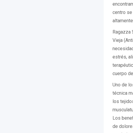
encontram
centro se
altamente
Ragazza S
Vieja (An
necesidad
estrés, a
terapéutic
cuerpo de
Uno de lo
técnica ma
los tejido
musculatur
Los benefi
de dolore