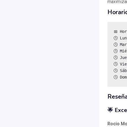
maximizar
Horari
📅 Hor
🕓 Lun
🕓 Mar
🕓 Mié
🕓 Jue
🕓 Vie
🕓 Sáb
🕓 Do
Reseñ
🌟 Exce
Rocio M