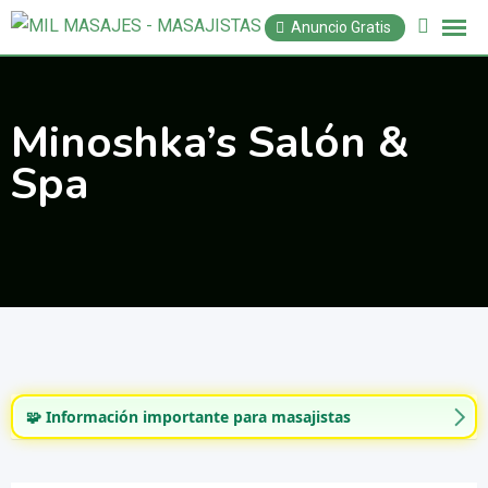
Saltar
Anuncio Gratis
al
contenido
Minoshka’s Salón &
Spa
🧩 Información importante para masajistas