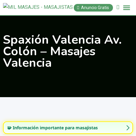
Saltar
Anuncio Gratis
al
contenido
Spaxión Valencia Av.
Colón – Masajes
Valencia
🧩 Información importante para masajistas