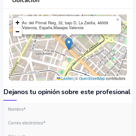
Ubicación
×
+
Av. del Primat Reig, 32, bajo D, La Zaidía, 46009
Valencia, España,Masajes Valencia
−
Leaflet
|
©
OpenStreetMap
contributors
Dejanos tu opinión sobre este profesional