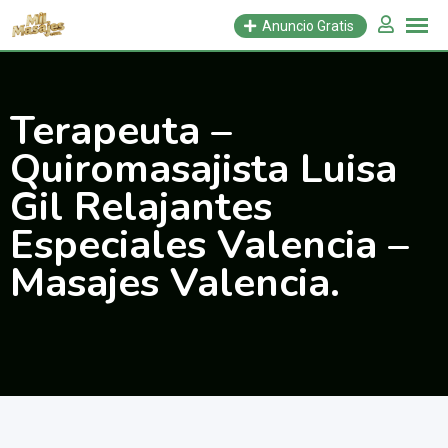
Saltar
Anuncio Gratis
al
contenido
Terapeuta –
Quiromasajista Luisa
Gil Relajantes
Especiales Valencia –
Masajes Valencia.