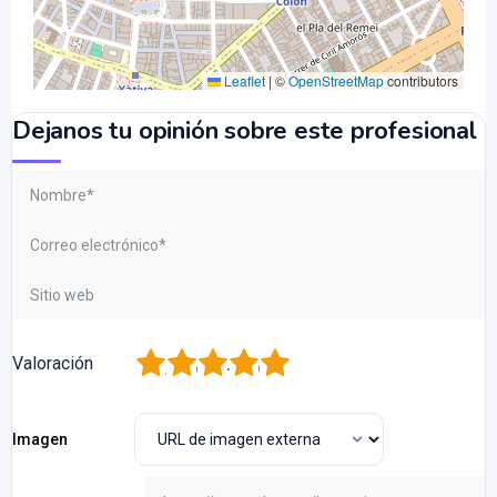
Leaflet
|
©
OpenStreetMap
contributors
Dejanos tu opinión sobre este profesional
1
2
3
4
5
Valoración
Imagen