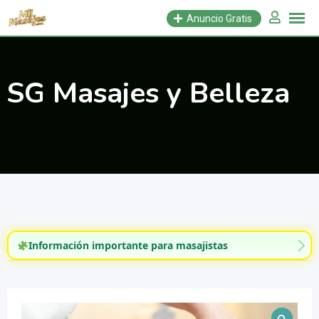
Saltar
Anuncio Gratis
al
contenido
SG Masajes y Belleza
Información importante para masajistas