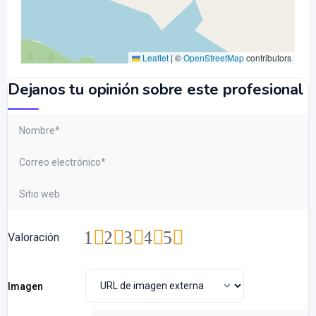
Leaflet
|
©
OpenStreetMap
contributors
Dejanos tu opinión sobre este profesional
1
2
3
4
5
Valoración
Imagen