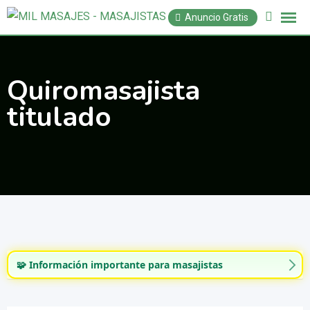
Saltar
Anuncio Gratis
al
contenido
Quiromasajista
titulado
🧩 Información importante para masajistas