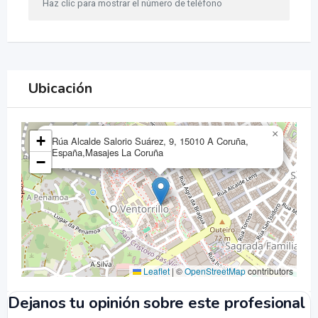
Haz clic para mostrar el número de teléfono
Ubicación
×
+
Rúa Alcalde Salorio Suárez, 9, 15010 A Coruña,
España,Masajes La Coruña
−
Leaflet
|
©
OpenStreetMap
contributors
Dejanos tu opinión sobre este profesional