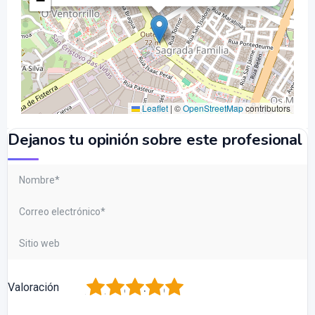
−
Leaflet
|
©
OpenStreetMap
contributors
Dejanos tu opinión sobre este profesional
1
2
3
4
5
Valoración