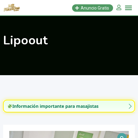
Saltar
Anuncio Gratis
al
contenido
Lipoout
Información importante para masajistas