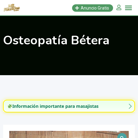
Saltar
Anuncio Gratis
al
contenido
Osteopatía Bétera
Información importante para masajistas