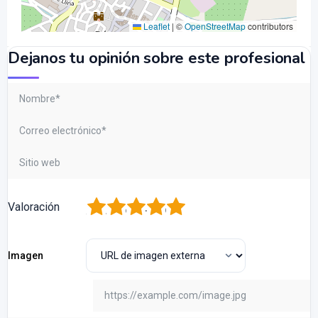
Leaflet
|
©
OpenStreetMap
contributors
Dejanos tu opinión sobre este profesional
1
2
3
4
5
Valoración
Imagen