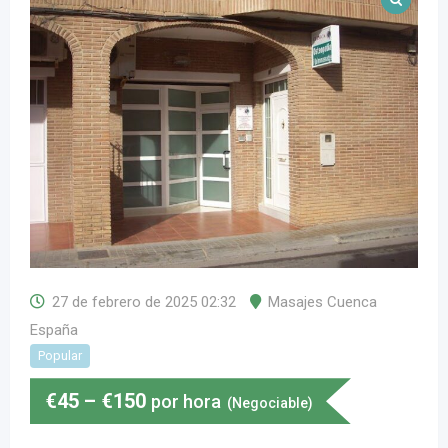
27 de febrero de 2025 02:32
Masajes Cuenca
España
Popular
€
45
–
€
150
por hora
(Negociable)