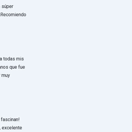
n súper
. ¡Recomiendo
 a todas mis
manos que fue
r muy
 fascinan!
s, excelente