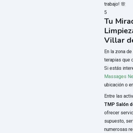
trabajo! 🌸
5
Tu Mira
Limpieza
Villar 
En la zona de
terapias que 
Si estás inter
Massages Ne
ubicación o e
Entre las act
TMP Salón d
ofrecer servi
supuesto, ser
numerosas re