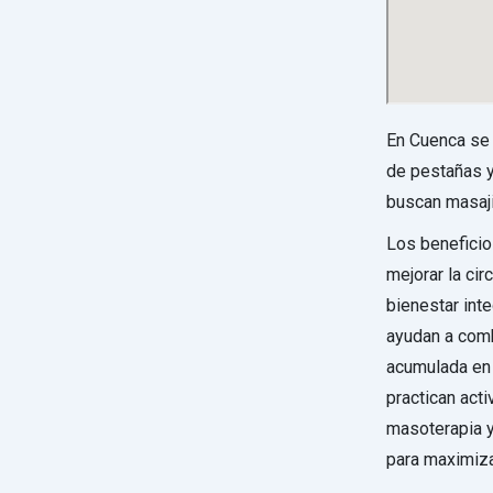
En Cuenca se 
de pestañas y 
buscan masaji
Los beneficio
mejorar la cir
bienestar inte
ayudan a comb
acumulada en 
practican acti
masoterapia y
para maximiza