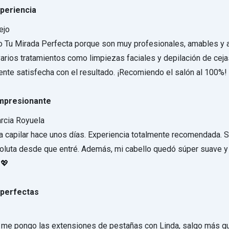
periencia
ejo
o Tu Mirada Perfecta porque son muy profesionales, amables y 
varios tratamientos como limpiezas faciales y depilación de cej
te satisfecha con el resultado. ¡Recomiendo el salón al 100%!
impresionante
rcia Royuela
a capilar hace unos días. Experiencia totalmente recomendada. S
soluta desde que entré. Además, mi cabello quedó súper suave y b
 💖
 perfectas
me pongo las extensiones de pestañas con Linda, salgo más qu