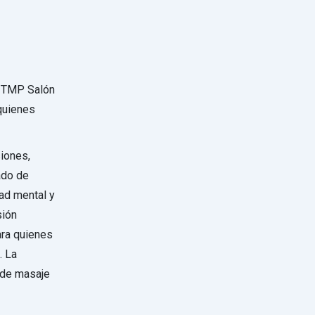
 -TMP Salón
 quienes
siones,
tado de
dad mental y
sión
ara quienes
. La
 de masaje