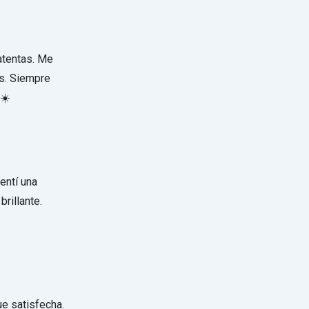
atentas. Me
as. Siempre
 ☀️
entí una
rillante.
e satisfecha.