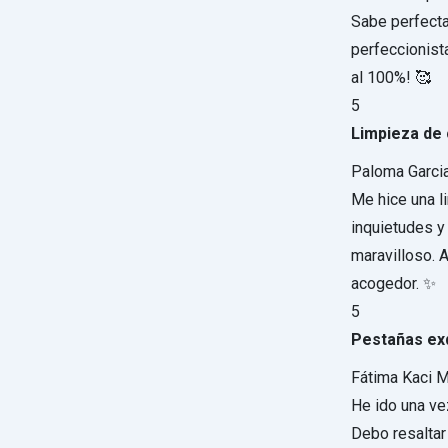
Sabe perfect
perfeccionist
al 100%! 🥰
5
Limpieza de 
Paloma Garci
Me hice una l
inquietudes y
maravilloso. 
acogedor. ✨
5
Pestañas exq
Fátima Kaci M
He ido una ve
Debo resaltar 