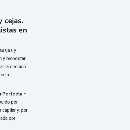
 cejas.
istas en
asajes y
 y bienestar.
ar la sección
ún tu
a Perfecta –
ocido por
capilar y, por
dada por