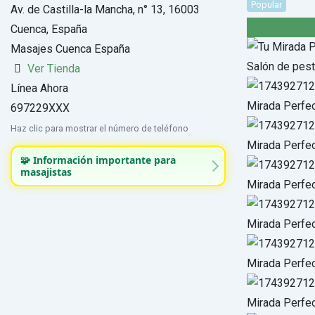
Popular
Av. de Castilla-la Mancha, n° 13, 16003
€
45
–
€
1
Cuenca, España
Masajes Cuenca España
Ver Tienda
Línea Ahora
697229XXX
Haz clic para mostrar el número de teléfono
🧩 Información importante para
masajistas