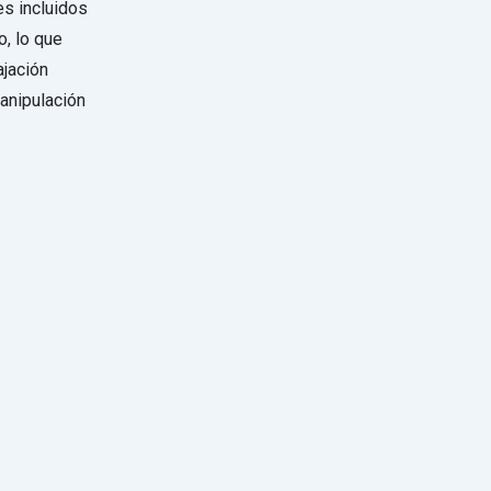
es incluidos
, lo que
ajación
manipulación