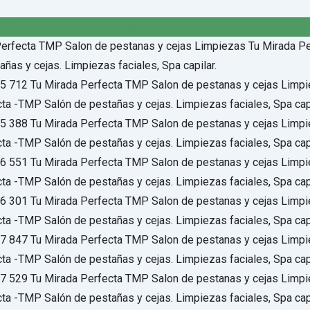
50
por hora
(Negociable)