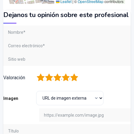
Leaflet
|
©
OpenStreetMap
contributors
Dejanos tu opinión sobre este profesional
1
2
3
4
5
Valoración
Imagen