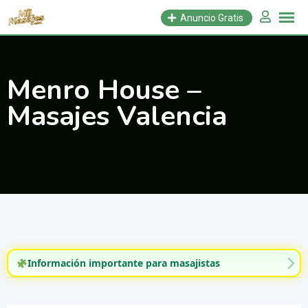
Saltar
Anuncio Gratis
al
contenido
Menro House –
Masajes Valencia
Información importante para masajistas