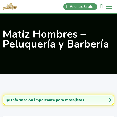
Saltar
Anuncio Gratis
al
contenido
Matiz Hombres –
Peluquería y Barbería
🧩 Información importante para masajistas