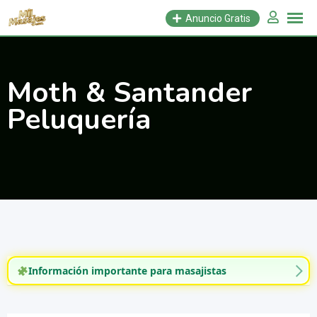
Saltar
Anuncio Gratis
al
contenido
Moth & Santander
Peluquería
Información importante para masajistas