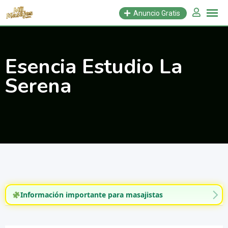
Saltar
Anuncio Gratis
al
contenido
Esencia Estudio La
Serena
Información importante para masajistas