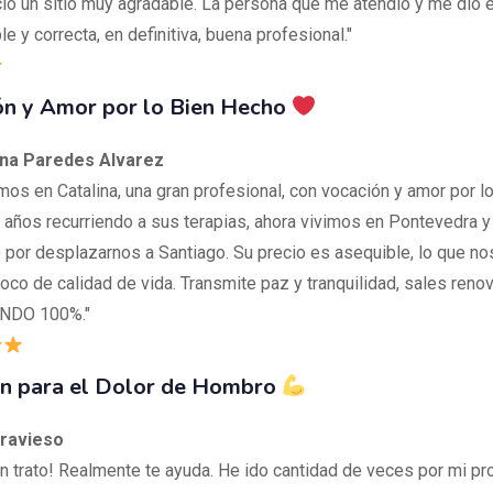
ió un sitio muy agradable. La persona que me atendió y me dio 
 y correcta, en definitiva, buena profesional."
ón y Amor por lo Bien Hecho
na Paredes Alvarez
mos en Catalina, una gran profesional, con vocación y amor por lo
años recurriendo a sus terapias, ahora vivimos en Pontevedra 
 por desplazarnos a Santiago. Su precio es asequible, lo que no
oco de calidad de vida. Transmite paz y tranquilidad, sales reno
NDO 100%."
ón para el Dolor de Hombro
Travieso
n trato! Realmente te ayuda. He ido cantidad de veces por mi pr