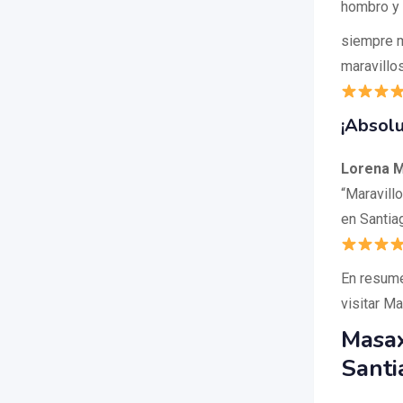
hombro y 
siempre m
maravillos
¡Absol
Lorena M
“Maravill
en Santia
En resume
visitar M
Masax
Santi