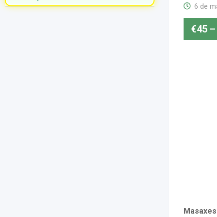
6 de m
€
45
–
Masaxes 