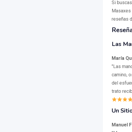
Si buscas
Masaxes Q
reseñas d
Reseña
Las Ma
María Qu
"Las manos
camino, o
del esfue
trato recib
Un Sit
Manuel F