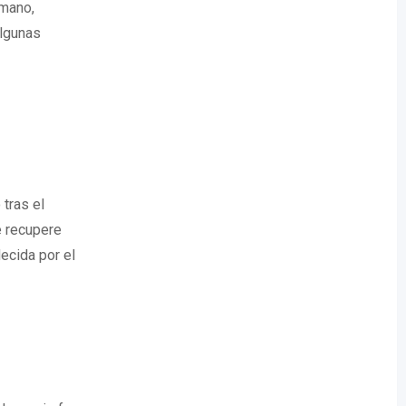
 mano,
algunas
 tras el
e recupere
ecida por el