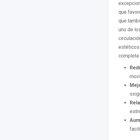
excepcion
que favore
que tambi
uno de lo
circulaci
estéticos
completa 
Redu
movi
Mejo
oxig
Rela
estr
Aume
facil