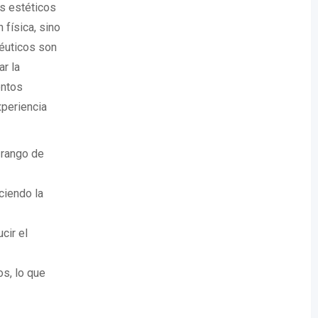
s estéticos
 física, sino
éuticos son
r la
entos
periencia
 rango de
ciendo la
cir el
os, lo que