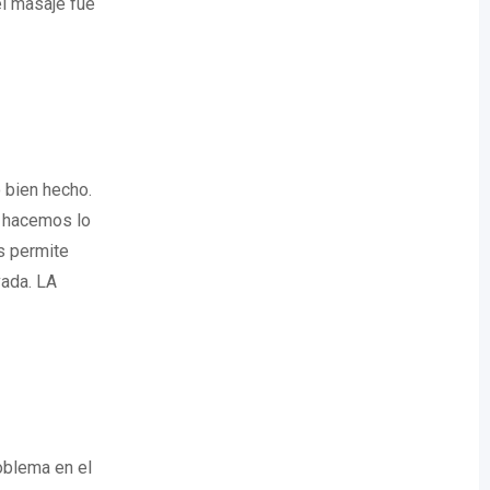
el masaje fue
 bien hecho.
y hacemos lo
s permite
vada. LA
oblema en el