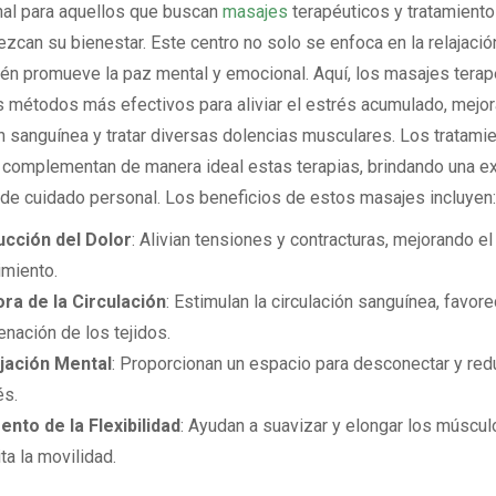
al para aquellos que buscan
masajes
terapéuticos y tratamiento
zcan su bienestar. Este centro no solo se enfoca en la relajación
én promueve la paz mental y emocional. Aquí, los masajes terap
s métodos más efectivos para aliviar el estrés acumulado, mejora
ón sanguínea y tratar diversas dolencias musculares. Los tratami
 complementan de manera ideal estas terapias, brindando una ex
de cuidado personal. Los beneficios de estos masajes incluyen:
cción del Dolor
: Alivian tensiones y contracturas, mejorando el
miento.
ra de la Circulación
: Estimulan la circulación sanguínea, favore
enación de los tejidos.
jación Mental
: Proporcionan un espacio para desconectar y redu
és.
nto de la Flexibilidad
: Ayudan a suavizar y elongar los múscul
ita la movilidad.