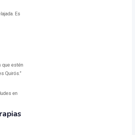
ajada. Es
s que estén
s Quirós.”
dudes en
rapias