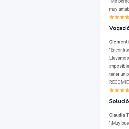
"Me parec
muy amable
Vocaci
Clementi
"Encontra
Llevamos 
imposible
tener un p
RECOMIE
Soluci
Claudia 
"¡Muy bue