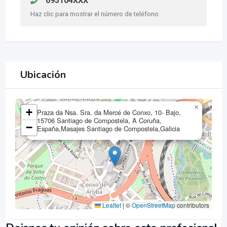
693104XXX
Haz clic para mostrar el número de teléfono
Ubicación
×
+
Praza da Nsa. Sra. da Mercé de Conxo, 10- Bajo,
15706 Santiago de Compostela, A Coruña,
−
España,Masajes Santiago de Compostela,Galicia
Leaflet
|
©
OpenStreetMap
contributors