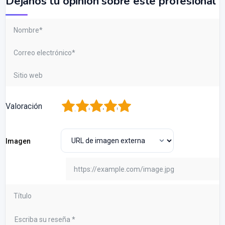
Dejanos tu opinión sobre este profesional
1
2
3
4
5
Valoración
Imagen