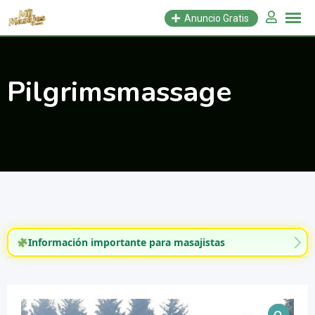
Saltar
Anuncio Gratis
al
contenido
Pilgrimsmassage
Información importante para masajistas