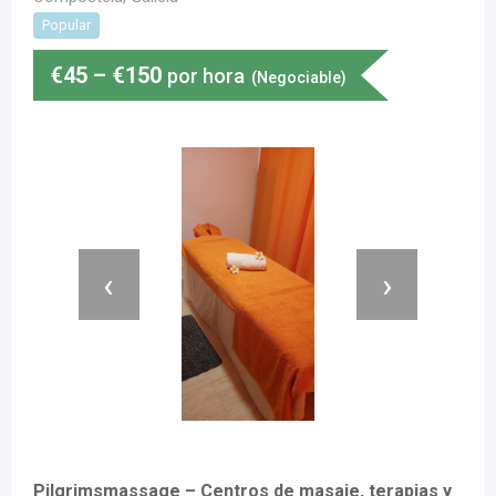
Popular
€
45
–
€
150
por hora
(Negociable)
‹
›
Pilgrimsmassage – Centros de masaje, terapias y