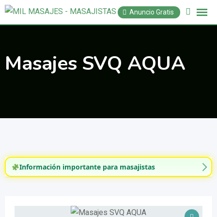
Saltar
Anuncio Gratis
al
contenido
Masajes SVQ AQUA
Información importante para masajistas