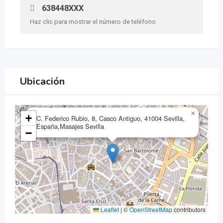
638448XXX
Haz clic para mostrar el número de teléfono
Ubicación
×
+
C. Federico Rubio, 8, Casco Antiguo, 41004 Sevilla,
España,Masajes Sevilla
−
Leaflet
|
©
OpenStreetMap
contributors