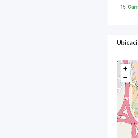
Carm
Ubicac
+
−