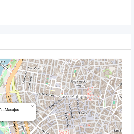
×
aña,Masajes