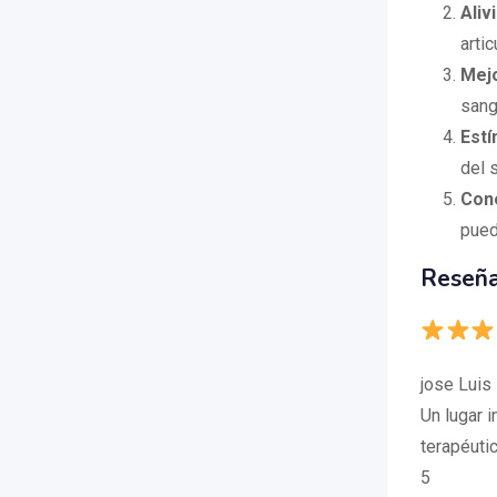
Aliv
arti
Mejo
sang
Estí
del 
Con
pued
Reseña
jose Luis
Un lugar 
terapéutic
5