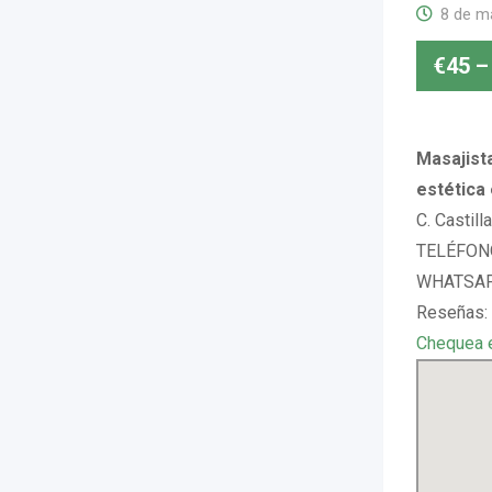
8 de m
€
45
–
Masajista
estética 
C. Castill
TELÉFONO
WHATSAP
Reseñas:
Chequea 