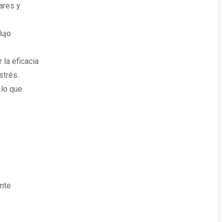
ares y
lujo
la eficacia
strés.
 lo que
ente