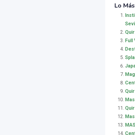
Lo Más
Inst
Sevi
Quir
Full 
Dest
Spla
Japa
Magi
Cent
Qui
Masa
Quir
Masa
MAS
Cent