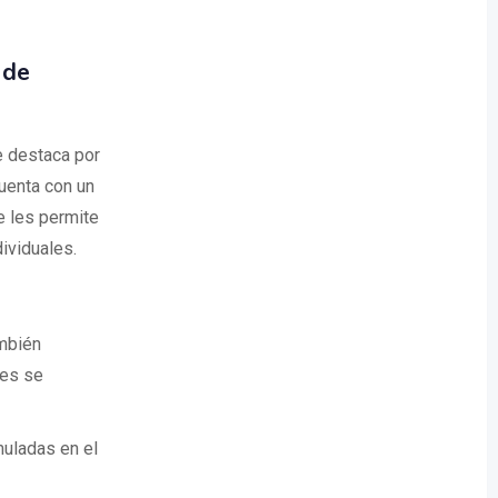
 de
e destaca por
cuenta con un
e les permite
ividuales.
ambién
les se
muladas en el