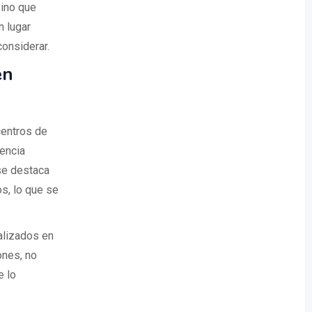
sino que
n lugar
onsiderar.
en
centros de
iencia
 se destaca
s, lo que se
alizados en
ones, no
e lo