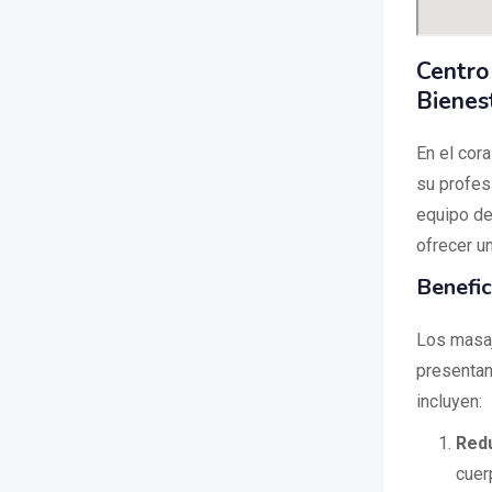
Centro
Bienes
En el cor
su profes
equipo de
ofrecer u
Benefic
Los masaj
presentan 
incluyen:
Redu
cuer