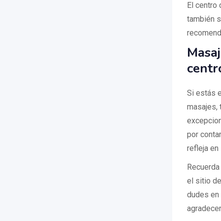
El centro
también se
recomenda
Masaj
centr
Si estás 
masajes, 
excepcion
por conta
refleja en
Recuerda 
el sitio d
dudes en 
agradecer