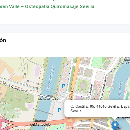
en Valle – Osteopatía Quiromasaje Sevilla
ión
C. Castilla, 95, 41010 Sevilla, Esp
Sevilla