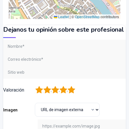
Leaflet
|
©
OpenStreetMap
contributors
Dejanos tu opinión sobre este profesional
1
2
3
4
5
Valoración
Imagen