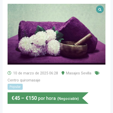
10 de marzo de 2025 06:28
Masajes Sevilla
Centro quiromasaje
Popular
€
45
–
€
150
por hora
(Negociable)