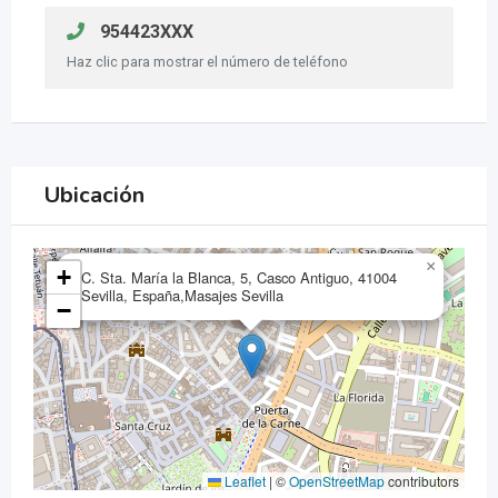
954423XXX
Haz clic para mostrar el número de teléfono
Ubicación
×
+
C. Sta. María la Blanca, 5, Casco Antiguo, 41004
Sevilla, España,Masajes Sevilla
−
Leaflet
|
©
OpenStreetMap
contributors