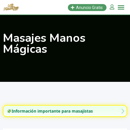
Saltar
Anuncio Gratis
al
contenido
Masajes Manos
Mágicas
Información importante para masajistas