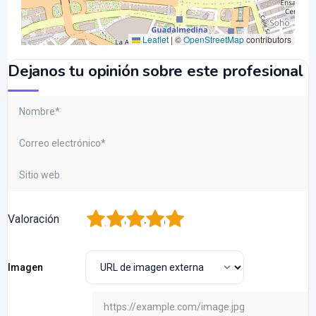
Leaflet
|
©
OpenStreetMap
contributors
Dejanos tu opinión sobre este profesional
1
2
3
4
5
Valoración
Imagen