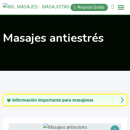
Saltar
Anuncio Gratis
al
contenido
Masajes antiestrés
🧩 Información importante para masajistas