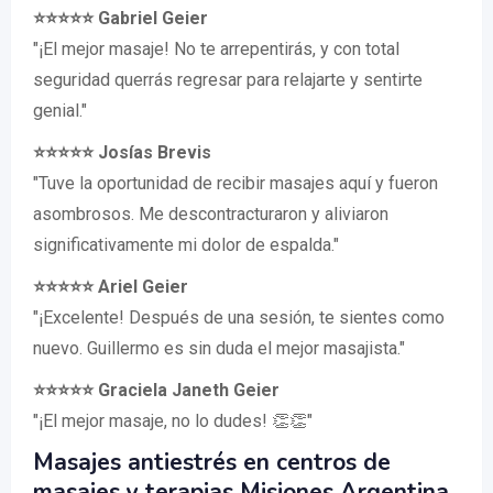
⭐️⭐️⭐️⭐️⭐️ Gabriel Geier
"¡El mejor masaje! No te arrepentirás, y con total
seguridad querrás regresar para relajarte y sentirte
genial."
⭐️⭐️⭐️⭐️⭐️ Josías Brevis
"Tuve la oportunidad de recibir masajes aquí y fueron
asombrosos. Me descontracturaron y aliviaron
significativamente mi dolor de espalda."
⭐️⭐️⭐️⭐️⭐️ Ariel Geier
"¡Excelente! Después de una sesión, te sientes como
nuevo. Guillermo es sin duda el mejor masajista."
⭐️⭐️⭐️⭐️⭐️ Graciela Janeth Geier
"¡El mejor masaje, no lo dudes! 👏👏"
Masajes antiestrés en centros de
masajes y terapias Misiones Argentina