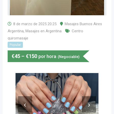
8 de marzo de 2025 20:25
Masajes Buenos Aires
Argentina
,
Masajes en Argentina
Centro
quiromasaje
Popular
€
45
–
€
150
por hora
(Negociable)
‹
›