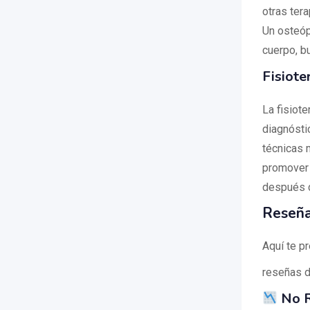
otras ter
Un osteópa
cuerpo, b
Fisiote
La fisiot
diagnóstic
técnicas 
promover l
después d
Reseña
Aquí te p
reseñas d
No 