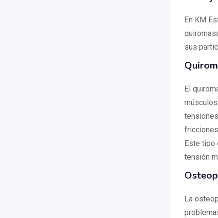
En KM Est
quiromasaj
sus partic
Quirom
El quirom
músculos y
tensiones
friccione
Este tipo
tensión m
Osteop
La osteop
problemas