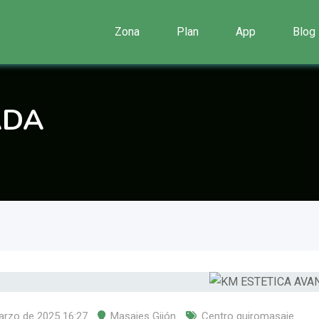
Zona
Plan
App
Blog
ADA
arzo de 2025 16:27
Masajes Gijón
Centro quiromasaje