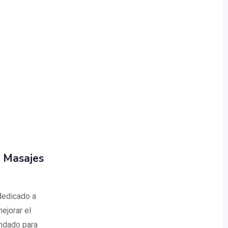
 Masajes
dedicado a
ejorar el
endado para