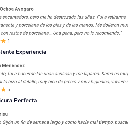
 Ochoa Avogaro
e encantadora, pero me ha destrozado las uñas. Fui a retirarme
nente y porcelana de los pies y de las manos. Me dolieron mu
con restos de porcelana… Una pena, pero no lo recomiendo."
1
lente Experiencia
hi Menéndez
tó, fui a hacerme las uñas acrílicas y me fliparon. Karen es muy
í lo hizo al detalle, muy bien de precio y muy higiénico, volveré
5
cura Perfecta
misu
n Gijón un fin de semana largo y como hacía mal tiempo, busca