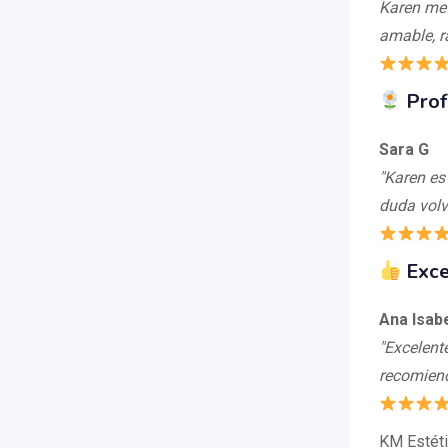
Karen me 
amable, r
Prof
Sara G
"Karen es
duda volv
Exce
Ana Isab
"Excelent
recomien
KM Estéti