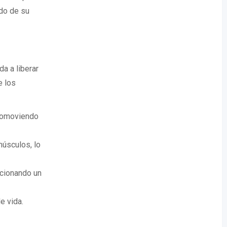
ado de su
a a liberar
e los
promoviendo
músculos, lo
rcionando un
e vida.