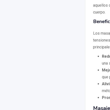
aquellos 
cuerpo.
Benefic
Los masaj
tensiones,
principal
Redu
una 
Mejo
que 
Aliv
méto
Prom
Masaje