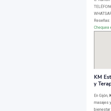
TELÉFONO
WHATSAP
Reseñas: 
Chequea 
KM Est
y Terap
En Gijón,
masajes y
bienestar