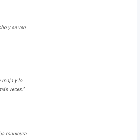
cho y se ven
 maja y lo
 más veces."
ba manicura.