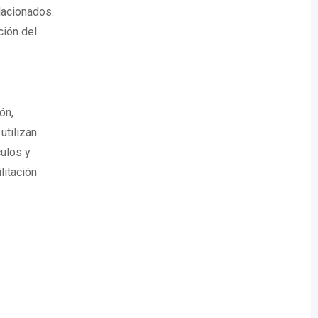
lacionados.
ción del
ón,
utilizan
ulos y
litación