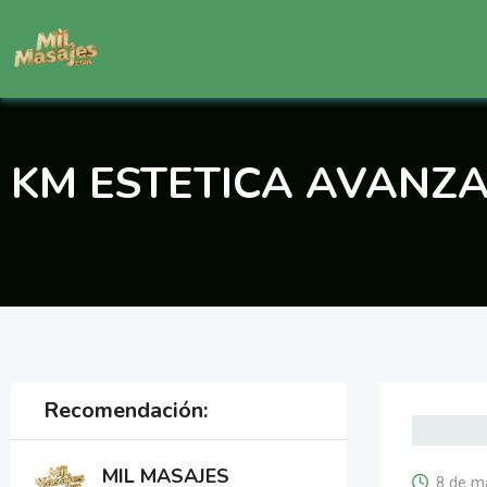
Saltar
al
contenido
KM ESTETICA AVANZ
Recomendación:
MIL MASAJES
8 de m