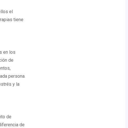
llos el
rapias tiene
s en los
ción de
entos,
cada persona.
strés y la
nto de
iferencia de