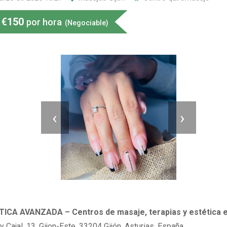
€
150
por hora
(Negociable)
‹
›
ICA AVANZADA – Centros de masaje, terapias y estética e
 Cajal, 13, Gijon-Este, 33204 Gijón, Asturias, España