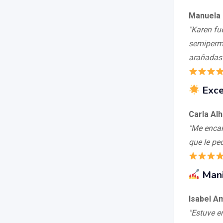
Manuela
"Karen fu
semiperma
arañadas 
Exce
Carla Al
"Me encan
que le ped
Mani
Isabel A
"Estuve e