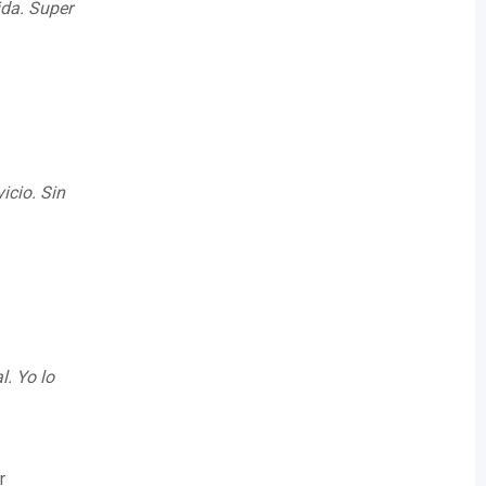
ida. Super
icio. Sin
l. Yo lo
r