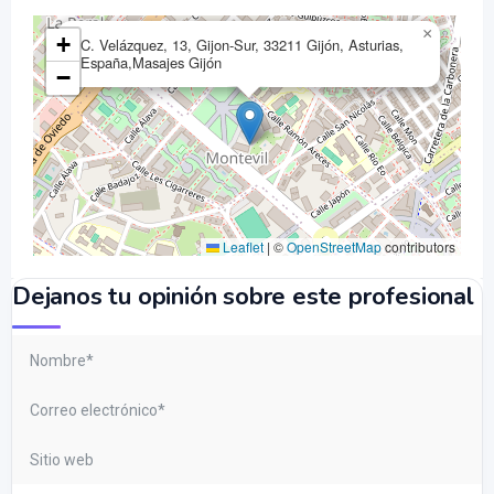
×
+
C. Velázquez, 13, Gijon-Sur, 33211 Gijón, Asturias,
España,Masajes Gijón
−
Leaflet
|
©
OpenStreetMap
contributors
Dejanos tu opinión sobre este profesional