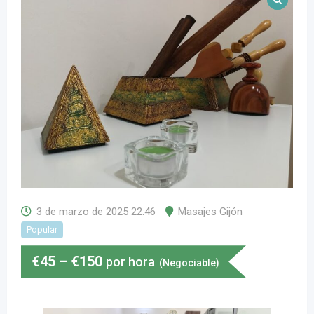
3 de marzo de 2025 22:46
Masajes Gijón
Popular
€
45
–
€
150
por hora
(Negociable)