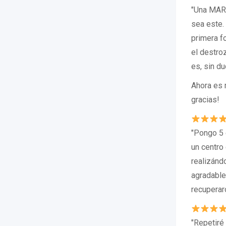
"Una MARA
sea este. 
primera f
el destro
es, sin d
Ahora es 
gracias!
"Pongo 5 
un centro
realizánd
agradable
recuperar
"Repetiré 