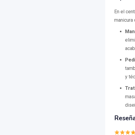
En el cen
manicura 
Mani
elim
acab
Pedi
tamb
y téc
Trat
masa
dise
Reseña