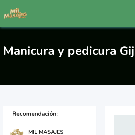
Saltar
al
contenido
Manicura y pedicura Gi
Recomendación:
MIL MASAJES