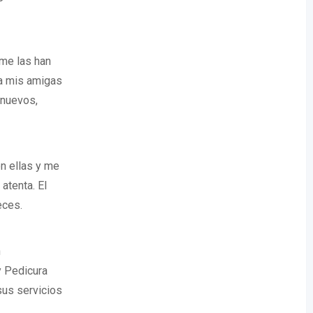
 me las han
a mis amigas
 nuevos,
on ellas y me
atenta. El
eces.
n
y Pedicura
sus servicios