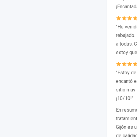
¡Encantad
"He venid
rebajado.
a todas. 
estoy que
"Estoy de
encantó el
sitio muy 
¡10/10!"
En resume
tratamien
Gijón es 
de calida