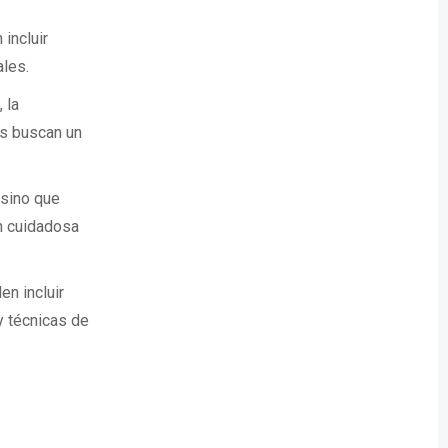
incluir
ales.
 la
es buscan un
 sino que
n cuidadosa
n incluir
y técnicas de