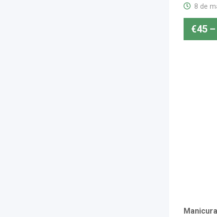
8 de m
€
45
–
Manicura 