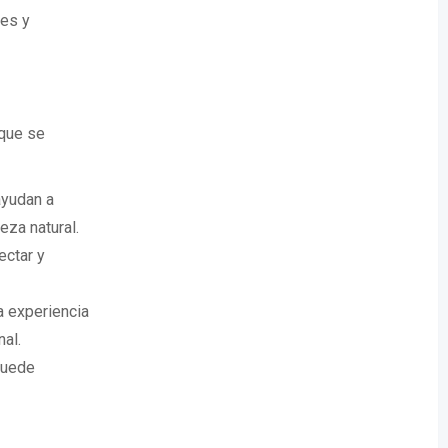
tes y
 que se
ayudan a
eza natural.
ectar y
a experiencia
al.
puede