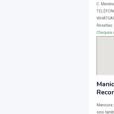
C. Menénd
TELÉFONO
WHATSAPP
Reseñas: 
Chequea 
Manic
Recom
Manicura 
sino tamb