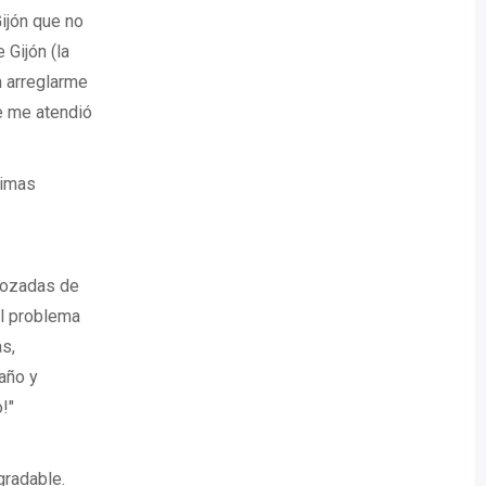
ijón que no
 Gijón (la
n arreglarme
e me atendió
simas
rozadas de
el problema
s,
año y
!"
gradable.