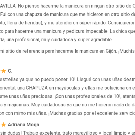
VILLA. No pienso hacerme la manicura en ningún otro sitio de G
Fui con una chapuza de manicura que me hicieron en otro sitio de
oto, llena de heridas), y me atendieron súper rápido. Consiguiero
zo para hacerme una manicura y pedicura impecable. La chica qu
uda, una profesional, muy cuidadosa y súper agradable.
mi sitio de referencia para hacerme la manicura en Gijón. ¡Muchí
C.
estrellas ya que no puedo poner 10! Llegué con unas uñas dest
 oriental, una CHAPUZA en mayúsculas y ellas me solucionaron 
ome unas uñas preciosas. ¡Son unas profesionales de 10!, atenta
s y majísimas. Muy cuidadosas ya que no me hicieron nada de d
on con mimo mis uñas. ¡Muchas gracias por el excelente servicio
Adriana Moqa
sin dudas! Trabajo excelente, trato maravilloso y local limpio y a