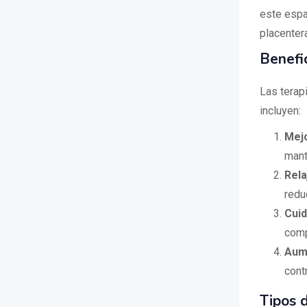
este espa
placenter
Benefic
Las terap
incluyen:
Mejo
mant
Rela
redu
Cuid
comp
Aume
cont
Tipos d