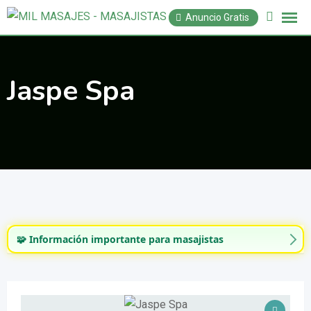
Saltar
Anuncio Gratis
al
contenido
Jaspe Spa
🧩 Información importante para masajistas