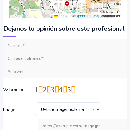
Leaflet
|
©
OpenStreetMap
contributors
Dejanos tu opinión sobre este profesional
1
2
3
4
5
Valoración
Imagen