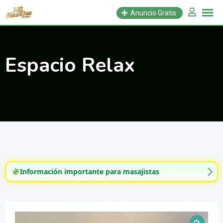
Saltar
Anuncio Gratis
al
contenido
Espacio Relax
Información importante para masajistas