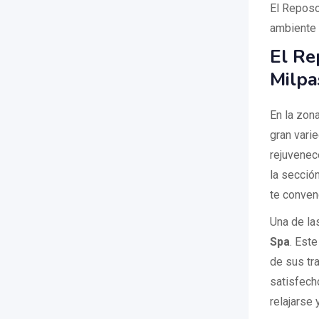
El Reposo
ambiente 
El Re
Milpa
En la zon
gran vari
rejuvenec
la secció
te conven
Una de la
Spa
. Est
de sus tr
satisfech
relajarse 