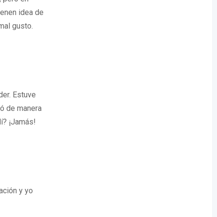
ienen idea de
mal gusto.
der. Estuve
bló de manera
lí? ¡Jamás!
ación y yo