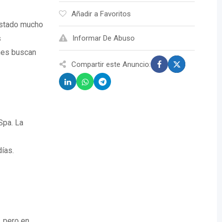
Añadir a Favoritos
gustado mucho
s
Informar De Abuso
enes buscan
Compartir este Anuncio:
Spa. La
ías.
, pero en