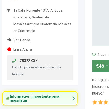
1a Calle Poniente 13 "A, Antigua
Guatemala, Guatemala
Masajes Antigua Guatemala, Masajes
en Guatemala
Ver Tienda
Línea Ahora
1 de m
78328XXX
€
45
–
Haz clic para mostrar el número de
teléfono
masaje ma
hicieron 
nuevo."
Información importante para
masajistas