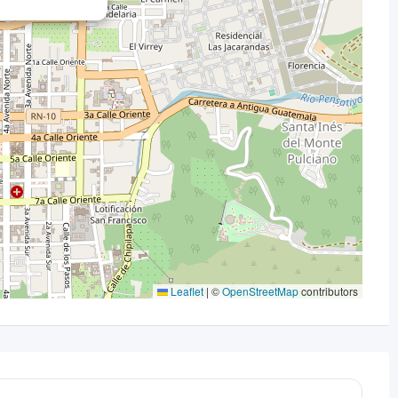
Leaflet
|
©
OpenStreetMap
contributors