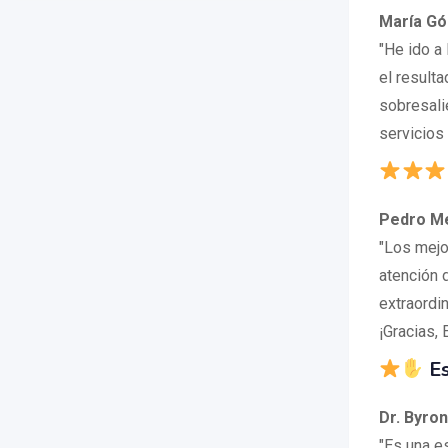
María G
"He ido a
el resulta
sobresali
servicios
Pedro M
"Los mejo
atención 
extraordi
¡Gracias, 
Es
Dr. Byro
"Es una e