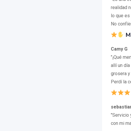
realidad 
lo que es 
No confíe
Mu
Camy G
"¡Qué men
allí un dí
grosera y
Perdí la c
sebastia
"Servicio
con mi mas