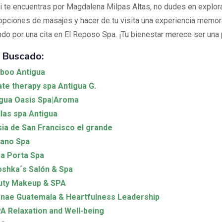
si te encuentras por Magdalena Milpas Altas, no dudes en explora
opciones de masajes y hacer de tu visita una experiencia memor
o por una cita en El Reposo Spa. ¡Tu bienestar merece ser una p
 Buscado:
boo Antigua
te therapy spa Antigua G.
gua Oasis Spa|Aroma
las spa Antigua
sia de San Francisco el grande
cano Spa
a Porta Spa
shka´s Salón & Spa
uty Makeup & SPA
nae Guatemala & Heartfulness Leadership
A Relaxation and Well-being