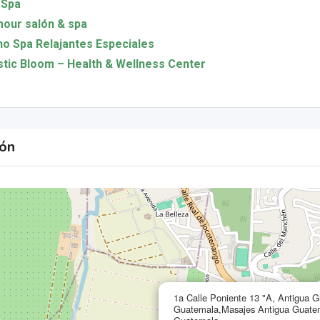
 Spa
our salón & spa
no Spa Relajantes Especiales
stic Bloom – Health & Wellness Center
ión
1a Calle Poniente 13 "A, Antigua 
Guatemala,Masajes Antigua Guate