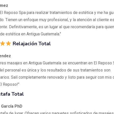
ómez
 El Reposo Spa para realizar tratamientos de estética y me ha 
do. Tienen un enfoque muy profesional, y la atención al cliente e
ente. Definitivamente, es un lugar al que recomendaría para qui
 de estética en Antigua Guatemala."
Relajación Total
endez
res masajes en Antigua Guatemala se encuentran en El Reposo 
del personal es única y los resultados de sus tratamientos son
narios. Salí completamente renovado y listo para seguir con mis d
El Reposo!"
tafa Total
n García PhD
stafa de lugar. Ofrecen varios paquetes sofisticados de masajes