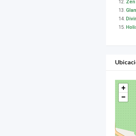
Zen
Glam
Divi
Holi
Ubicac
+
−