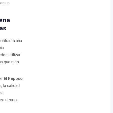
 en un
ena
as
ontrarás una
cia
des utilizar
ona que más
tar
El Reposo
 la calidad
es
nes desean