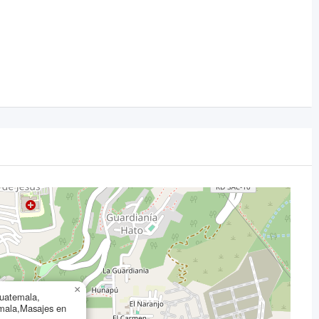
×
Guatemala,
mala,Masajes en