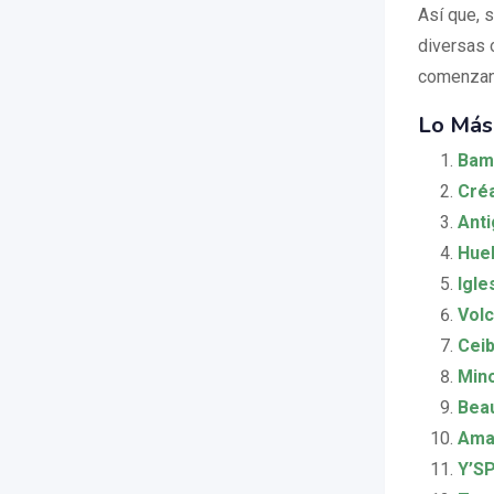
Así que, 
diversas 
comenzand
Lo Más
Bam
Créa
Anti
Huel
Igle
Vol
Ceib
Mino
Bea
Ama
Y’SP