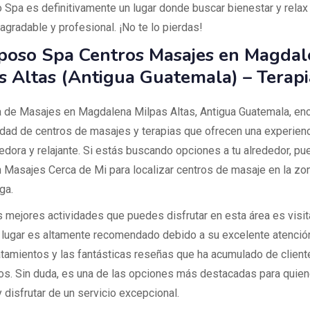
 Spa es definitivamente un lugar donde buscar bienestar y relax
agradable y profesional. ¡No te lo pierdas!
poso Spa Centros Masajes en Magdal
s Altas (Antigua Guatemala) – Terapi
a de Masajes en Magdalena Milpas Altas, Antigua Guatemala, enc
edad de centros de masajes y terapias que ofrecen una experien
edora y relajante. Si estás buscando opciones a tu alrededor, pue
n Masajes Cerca de Mi para localizar centros de masaje en la z
ga.
s mejores actividades que puedes disfrutar en esta área es visi
e lugar es altamente recomendado debido a su excelente atención,
atamientos y las fantásticas reseñas que ha acumulado de client
os. Sin duda, es una de las opciones más destacadas para quie
y disfrutar de un servicio excepcional.