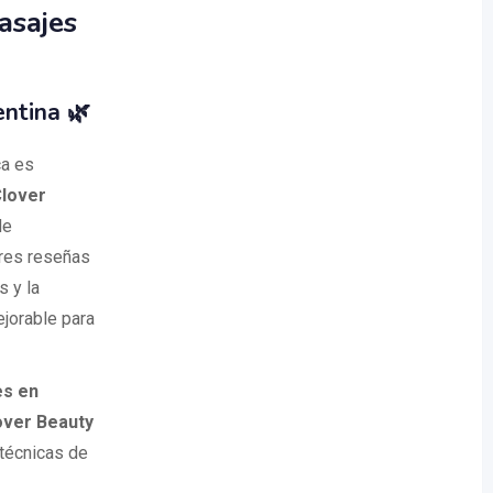
asajes
ntina 🌿
ca es
lover
de
ores reseñas
s y la
ejorable para
s en
over Beauty
 técnicas de