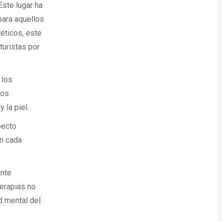
Este lugar ha
para aquellos
éticos, este
turistas por
 los
tos
 la piel.
pecto
an cada
ente
terapias no
d mental del