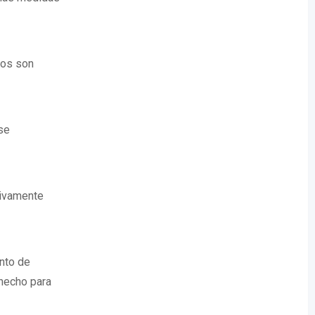
tos son
se
tivamente
ento de
hecho para