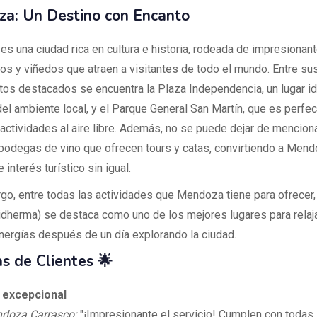
a: Un Destino con Encanto
s una ciudad rica en cultura e historia, rodeada de impresionan
s y viñedos que atraen a visitantes de todo el mundo. Entre su
s destacados se encuentra la Plaza Independencia, un lugar id
del ambiente local, y el Parque General San Martín, que es perfec
actividades al aire libre. Además, no se puede dejar de menciona
odegas de vino que ofrecen tours y catas, convirtiendo a Mend
 interés turístico sin igual.
go, entre todas las actividades que Mendoza tiene para ofrecer,
idherma) se destaca como uno de los mejores lugares para relaj
nergías después de un día explorando la ciudad.
s de Clientes 🌟
 excepcional
ndoza Carrasco:
"¡Impresionante el servicio! Cumplen con todas