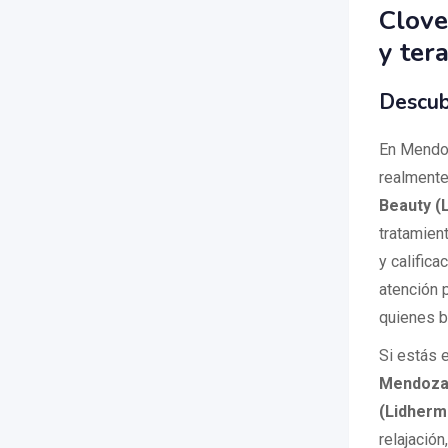
Clove
y ter
Descub
En Mendoz
realmente
Beauty (
tratamien
y califica
atención 
quienes b
Si estás 
Mendoz
(Lidherm
relajación