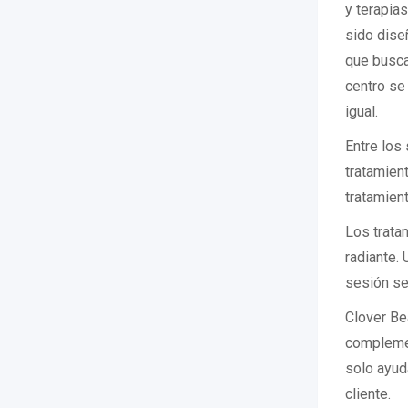
y terapias
sido diseñ
que busca
centro se
igual.
Entre los
tratamien
tratamien
Los tratam
radiante. 
sesión se
Clover Be
complemen
solo ayud
cliente.