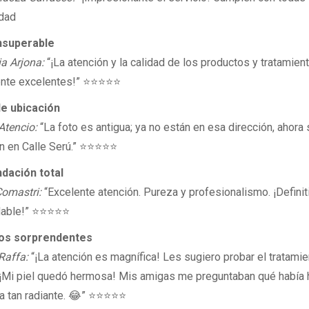
dad
insuperable
ia Arjona:
“¡La atención y la calidad de los productos y tratamien
nte excelentes!” ⭐⭐⭐⭐⭐
e ubicación
Atencio:
“La foto es antigua; ya no están en esa dirección, ahora 
n en Calle Serú.” ⭐⭐⭐⭐⭐
ación total
omastri:
“Excelente atención. Pureza y profesionalismo. ¡Defini
able!” ⭐⭐⭐⭐⭐
os sorprendentes
Raffa:
“¡La atención es magnífica! Les sugiero probar el tratami
 ¡Mi piel quedó hermosa! Mis amigas me preguntaban qué había 
ra tan radiante. 😂” ⭐⭐⭐⭐⭐