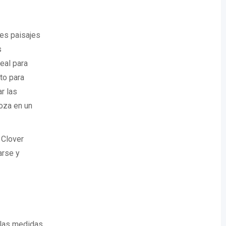
tes paisajes
s
eal para
to para
r las
oza en un
 Clover
arse y
 las medidas