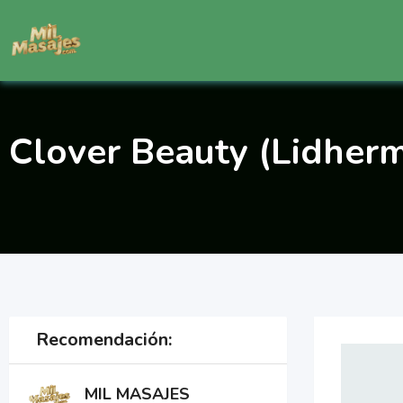
Saltar
al
contenido
Clover Beauty (Lidher
Recomendación:
MIL MASAJES