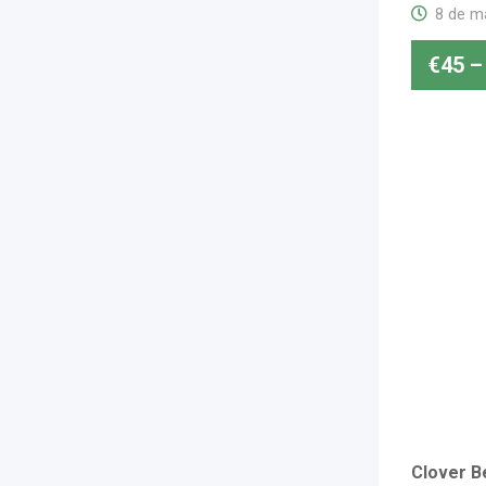
8 de m
€
45
–
Clover B