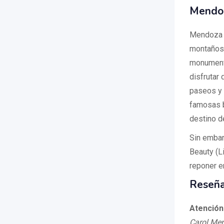
Mendoz
Mendoza e
montañoso
monumento
disfrutar 
paseos y 
famosas b
destino de
Sin embar
Beauty (L
reponer e
Reseña
Atención
Carol Me