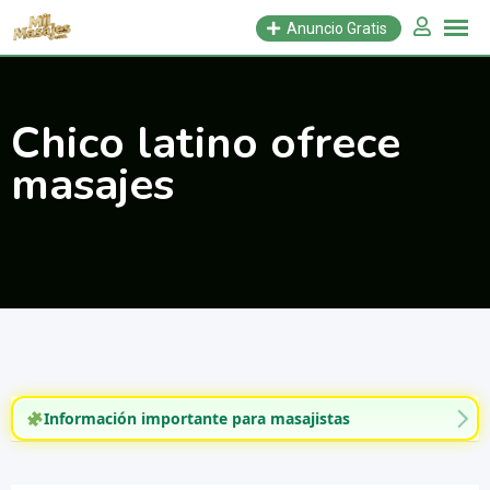
Saltar
Anuncio Gratis
al
contenido
Chico latino ofrece
masajes
Información importante para masajistas