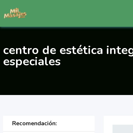
Saltar
al
contenido
centro de estética integ
especiales
Recomendación: