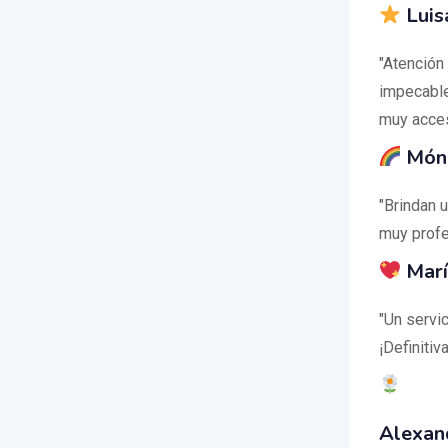
Luis
"Atención
impecable
muy acces
Móni
"Brindan 
muy profe
Marí
"Un servi
¡Definiti
Alexan