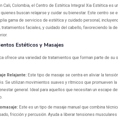
 Cali, Colombia, el Centro de Estética Integral Xia Estética es u
 quienes buscan relajarse y cuidar su bienestar. Este centro se 
plia gama de servicios de estética y cuidado personal, incluye
, tratamientos faciales, y cuidado del cabello, favoreciendo la d
rior.
entos Estéticos y Masajes
ica ofrece una variedad de tratamientos que forman parte de su o
je Relajante:
Este tipo de masaje se centra en aliviar la tensión
és. Se utilizan movimientos suaves y rítmicos que promueven la r
ienestar general. Ideal para aquellos que necesitan un escape del
o.
romasaje:
Este es un tipo de masaje manual que combina técnic
ado, fricción y percusión. Ayuda a liberar tensiones musculares 