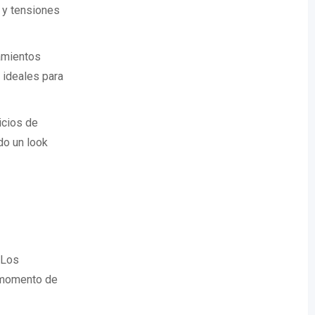
s y tensiones
tamientos
 ideales para
icios de
do un look
 Los
n momento de