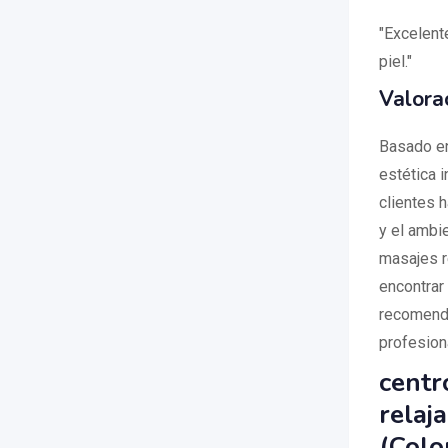
"Excelent
piel."
Valora
Basado en
estética i
clientes h
y el ambi
masajes r
encontrar 
recomenda
profesion
centro
relaj
(Colo