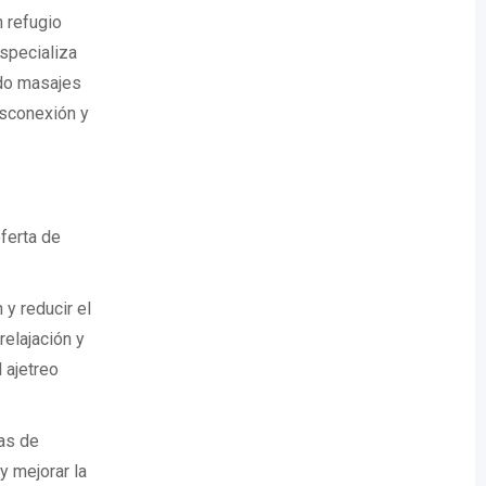
n refugio
especializa
ndo masajes
esconexión y
ferta de
 y reducir el
elajación y
 ajetreo
as de
y mejorar la