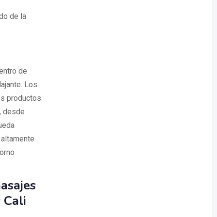
do de la
entro de
lajante. Los
los productos
s, desde
pueda
s altamente
orno
masajes
 Cali