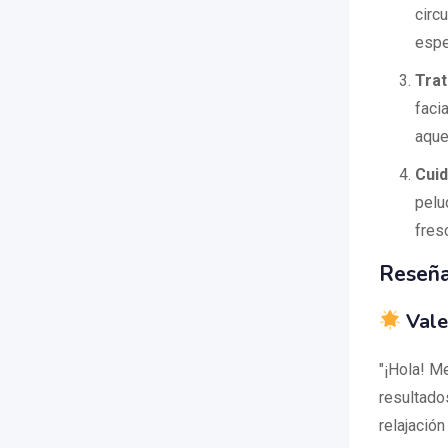
circ
espe
Trat
faci
aque
Cuid
pelu
fres
Reseña
Vale
"¡Hola! Me
resultado
relajació