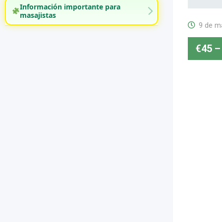
Información importante para
masajistas
9 de m
€
45
–