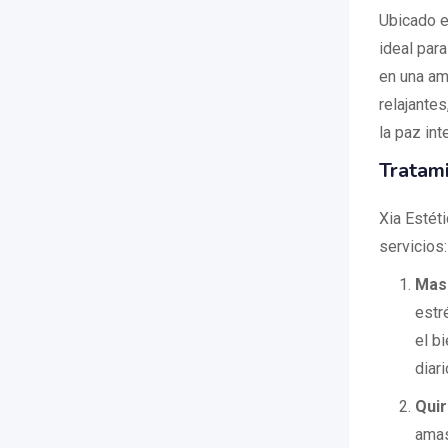
Ubicado en
ideal para
en una am
relajantes
la paz inte
Tratami
Xia Estét
servicios:
Masa
estr
el b
diari
Qui
amas