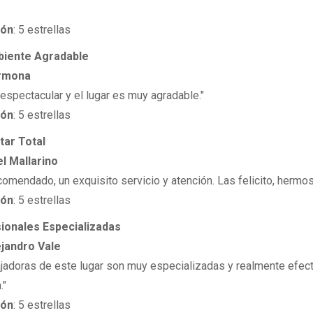
ión
: 5 estrellas
biente Agradable
armona
espectacular y el lugar es muy agradable."
ión
: 5 estrellas
tar Total
l Mallarino
comendado, un exquisito servicio y atención. Las felicito, hermos
ión
: 5 estrellas
sionales Especializadas
jandro Vale
ajadoras de este lugar son muy especializadas y realmente efect
."
ión
: 5 estrellas