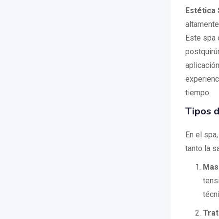
Estética
altamente
Este spa 
postquirú
aplicación
experienc
tiempo.
Tipos d
En el spa
tanto la s
Masa
tens
técn
Tra