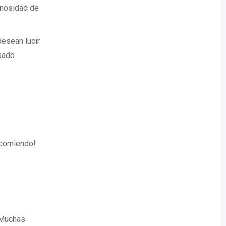
inosidad de
desean lucir
bado
ecomiendo!
 Muchas