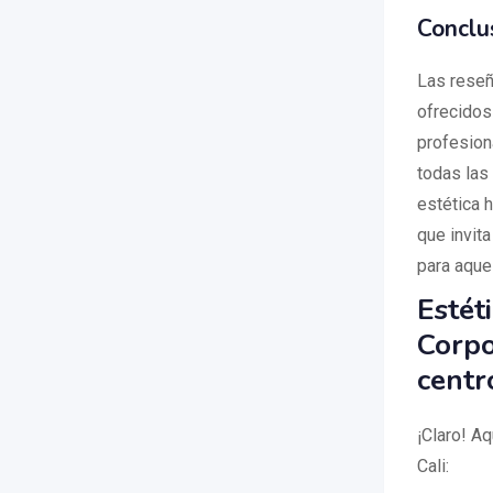
Conclu
Las reseña
ofrecido
profesion
todas las
estética 
que invita
para aque
Estét
Corpo
centr
¡Claro! A
Cali: