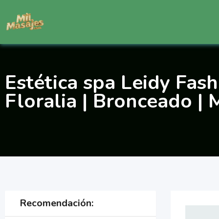
Saltar
al
contenido
Estética spa Leidy Fash
Floralia | Bronceado | 
Recomendación: