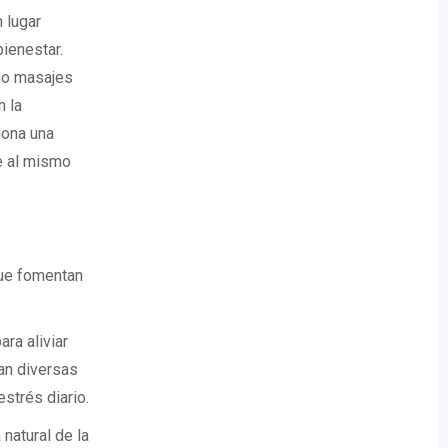
 lugar
ienestar.
do masajes
n la
iona una
e al mismo
que fomentan
ra aliviar
an diversas
estrés diario.
 natural de la