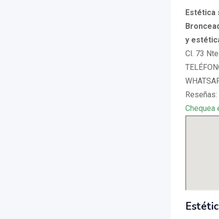
Estética 
Broncead
y estétic
Cl. 73 Nte
TELÉFONO
WHATSAPP
Reseñas: 
Chequea 
Estéti