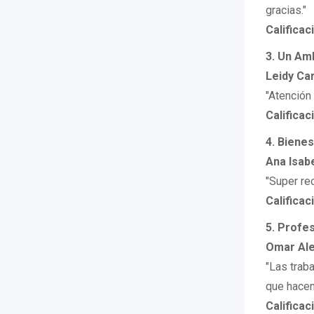
gracias."
Calificac
3. Un Am
Leidy C
"Atención 
Calificac
4. Bienes
Ana Isabe
"Super re
Calificac
5. Profe
Omar Ale
"Las trab
que hacen
Calificac