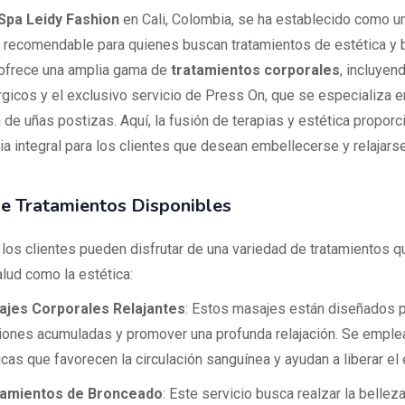
 Spa Leidy Fashion
en Cali, Colombia, se ha establecido como un
 recomendable para quienes buscan tratamientos de estética y b
ofrece una amplia gama de
tratamientos corporales
, incluyen
rgicos y el exclusivo servicio de Press On, que se especializa e
 de uñas postizas. Aquí, la fusión de terapias y estética proporc
ia integral para los clientes que desean embellecerse y relajars
e Tratamientos Disponibles
, los clientes pueden disfrutar de una variedad de tratamientos 
alud como la estética:
jes Corporales Relajantes
: Estos masajes están diseñados pa
iones acumuladas y promover una profunda relajación. Se emple
icas que favorecen la circulación sanguínea y ayudan a liberar el 
tamientos de Bronceado
: Este servicio busca realzar la belleza