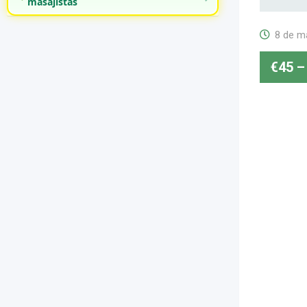
masajistas
8 de m
€
45
–