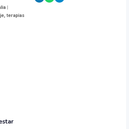
ia |
e, terapias
estar