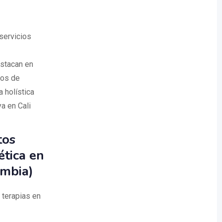
 servicios
estacan en
ios de
 holística
a en Cali
tos
ética en
ombia)
 terapias en