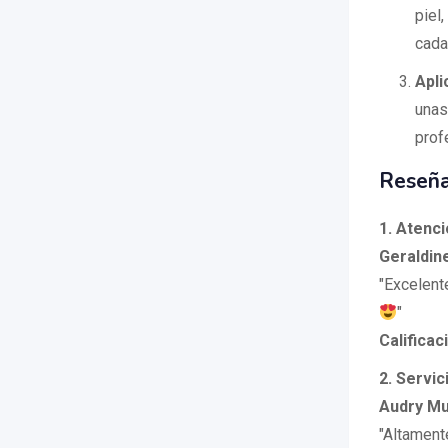
piel
cada
Apli
unas
prof
Reseña
1. Atenc
Geraldin
"Excelent
"
Calificac
2. Servi
Audry M
"Altament