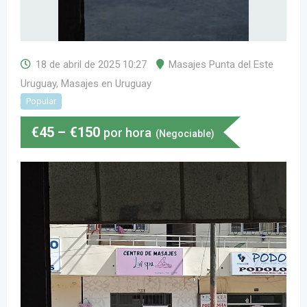
18 de abril de 2025 10:27
Masajes Punta del Este
Uruguay
,
Masajes en Uruguay
Popular
€
45
–
€
150
por hora
(Negociable)