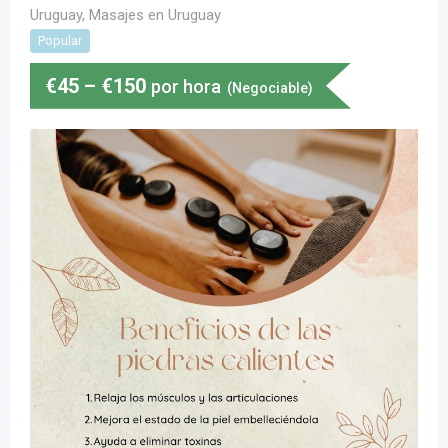
Uruguay
,
Masajes en Uruguay
Popular
€
45
–
€
150
por hora
(Negociable)