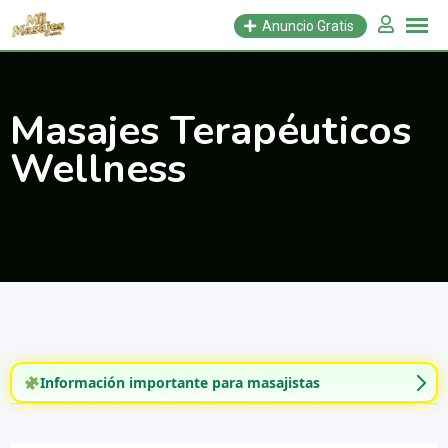
Saltar
Anuncio Gratis
al
contenido
Masajes Terapéuticos
Wellness
Información importante para masajistas