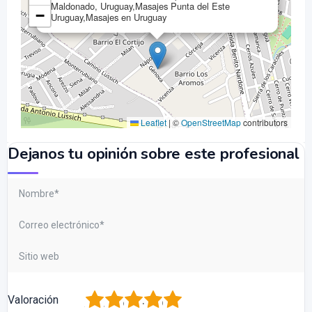
Maldonado, Uruguay,Masajes Punta del Este
−
Uruguay,Masajes en Uruguay
Leaflet
|
©
OpenStreetMap
contributors
Dejanos tu opinión sobre este profesional
1
2
3
4
5
Valoración