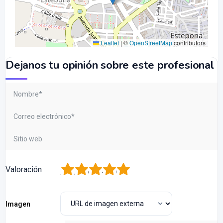
Leaflet
|
©
OpenStreetMap
contributors
Dejanos tu opinión sobre este profesional
1
2
3
4
5
Valoración
Imagen