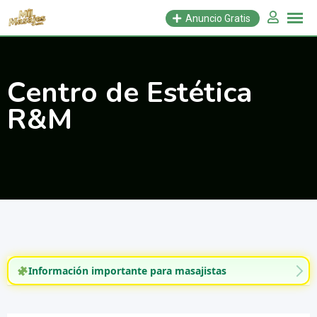
Saltar
Anuncio Gratis
al
contenido
Centro de Estética
R&M
Información importante para masajistas