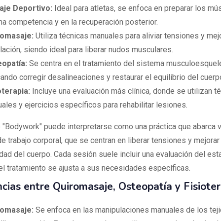
je Deportivo:
Ideal para atletas, se enfoca en preparar los mú
na competencia y en la recuperación posterior.
romasaje:
Utiliza técnicas manuales para aliviar tensiones y mejo
ulación, siendo ideal para liberar nudos musculares.
opatía:
Se centra en el tratamiento del sistema musculoesquelé
ando corregir desalineaciones y restaurar el equilibrio del cuerp
oterapia:
Incluye una evaluación más clínica, donde se utilizan t
ales y ejercicios específicos para rehabilitar lesiones.
o "Bodywork" puede interpretarse como una práctica que abarca v
e trabajo corporal, que se centran en liberar tensiones y mejorar 
idad del cuerpo. Cada sesión suele incluir una evaluación del est
 el tratamiento se ajusta a sus necesidades específicas.
ncias entre Quiromasaje, Osteopatía y Fisioter
romasaje:
Se enfoca en las manipulaciones manuales de los tej