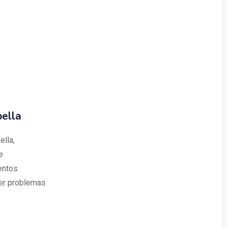
ella
lla,
e
entos
ver problemas