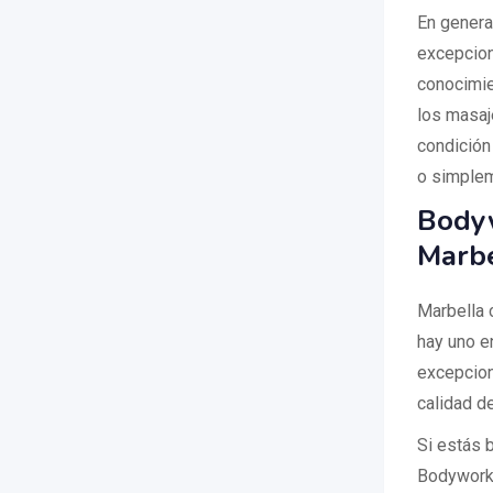
En genera
excepcion
conocimie
los masaj
condición 
o simplem
Bodyw
Marbe
Marbella 
hay uno e
excepciona
calidad d
Si estás 
Bodywork.