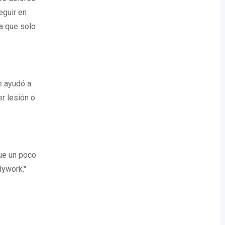
eguir en
a que solo
e ayudó a
r lesión o
que un poco
ywork."