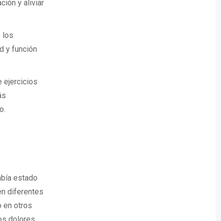
ción y aliviar
 los
d y función
 ejercicios
ás
o.
abía estado
en diferentes
 en otros
os dolores