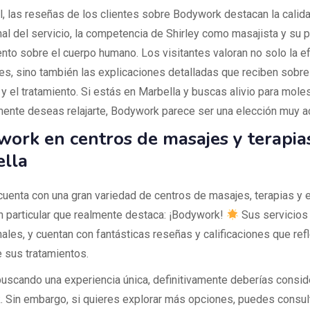
l, las reseñas de los clientes sobre Bodywork destacan la calid
al del servicio, la competencia de Shirley como masajista y su 
nto sobre el cuerpo humano. Los visitantes valoran no solo la e
es, sino también las explicaciones detalladas que reciben sobre
y el tratamiento. Si estás en Marbella y buscas alivio para moles
ente deseas relajarte, Bodywork parece ser una elección muy a
ork en centros de masajes y terapia
lla
cuenta con una gran variedad de centros de masajes, terapias y e
n particular que realmente destaca: ¡Bodywork!
Sus servicios
les, y cuentan con fantásticas reseñas y calificaciones que refl
e sus tratamientos.
buscando una experiencia única, definitivamente deberías consid
 Sin embargo, si quieres explorar más opciones, puedes consult