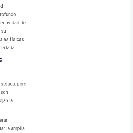
ad
profundo
fectividad de
 su
tias físicas
certada.
s
stética, pero
 son
ejan la
erar
ar la amplia