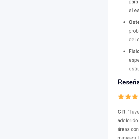
para 
el e
Oste
prob
del 
Fisi
espe
estr
Reseña
C R:
"Tuve
adolorido 
áreas con
masajes. 