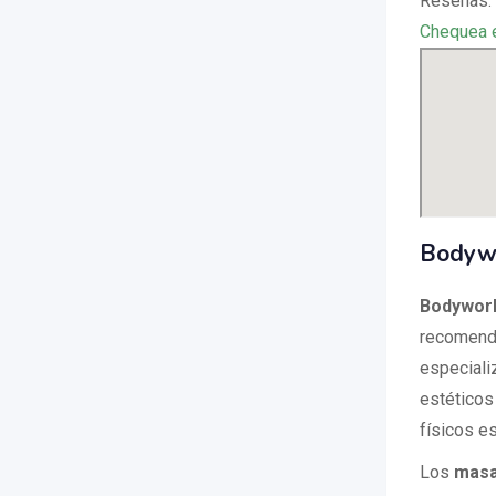
Reseñas:
Chequea 
Bodywo
Bodywor
recomenda
especiali
estéticos
físicos es
Los
masa