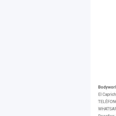
Bodywork
El Capric
TELÉFONO
WHATSAPP