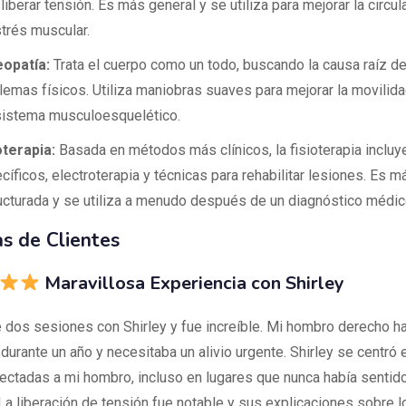
liberar tensión. Es más general y se utiliza para mejorar la circula
strés muscular.
opatía:
Trata el cuerpo como un todo, buscando la causa raíz de
lemas físicos. Utiliza maniobras suaves para mejorar la movilida
sistema musculoesquelético.
oterapia:
Basada en métodos más clínicos, la fisioterapia incluye
cíficos, electroterapia y técnicas para rehabilitar lesiones. Es m
ucturada y se utiliza a menudo después de un diagnóstico médic
s de Clientes
Maravillosa Experiencia con Shirley
 dos sesiones con Shirley y fue increíble. Mi hombro derecho h
durante un año y necesitaba un alivio urgente. Shirley se centró 
ectadas a mi hombro, incluso en lugares que nunca había sentido
La liberación de tensión fue notable y sus explicaciones sobre l