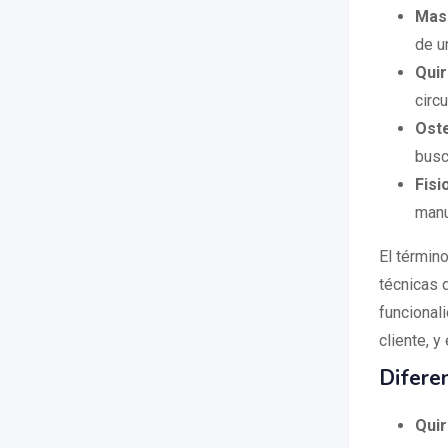
Masa
de u
Qui
circ
Oste
busc
Fisi
manu
El términ
técnicas d
funcional
cliente, y
Difere
Qui