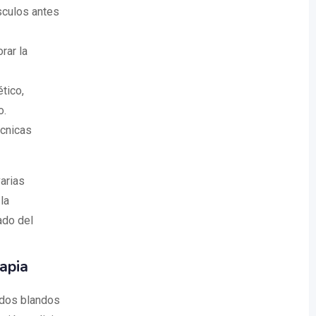
sculos antes
rar la
tico,
o.
écnicas
arias
la
ado del
apia
idos blandos