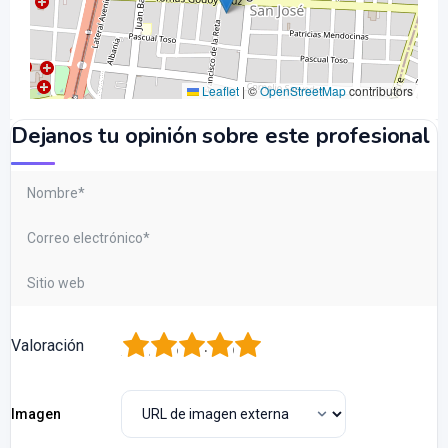
Leaflet
|
©
OpenStreetMap
contributors
Dejanos tu opinión sobre este profesional
1
2
3
4
5
Valoración
Imagen