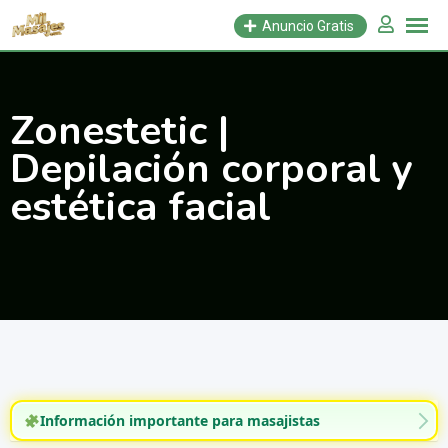
Saltar
Anuncio Gratis
al
contenido
Zonestetic |
Depilación corporal y
estética facial
Información importante para masajistas