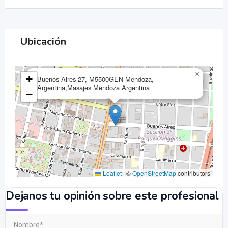
Ubicación
×
+
Buenos Aires 27, M5500GEN Mendoza,
Argentina,Masajes Mendoza Argentina
−
Leaflet
|
©
OpenStreetMap
contributors
Dejanos tu opinión sobre este profesional